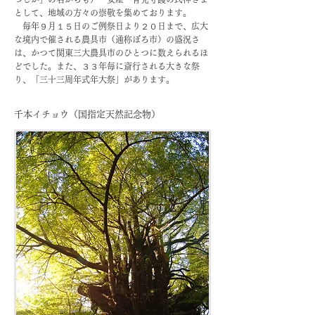
として、地域の方々の崇敬を集めております。
毎年９月１５日のご例祭日より２０日まで、広大
な境内で催される農具市（通称ぼろ市）の盛況さ
は、かつて関東三大農具市のひとつに数えられるほ
どでした。また、３３年毎に斎行される大きな祭
り、「三十三周年式年大祭」があります。
千本イチョウ（国指定天然記念物）