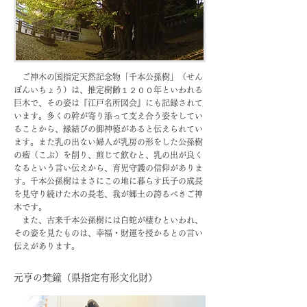
ご神木の国指定天然記念物「千本公孫樹」（せん
ぼんいちょう）は、推定樹齢１２００年といわれる
巨木で、その姿は『江戸名所図会』にも記録されて
います。多くの幹が寄り添って支え合う姿をしてい
ることから、縁結びの御神徳があると伝えられてい
ます。また乳の出ない婦人が乳房の形をした公孫樹
の瘤（こぶ）を削り、煎じて飲むと、乳の出が良く
なるという言い伝えから、育児守護の信仰がありま
す。千本公孫樹はまさにこの地に暮らす氏子の成長
を見守り続けた木の長老、我が郷土の誇るべきご神
木です。
また、古来千本公孫樹には白蛇が棲むといわれ、
その姿を見たものは、幸福・財運を授かるとの言い
伝えがあります。
元亨の梵鐘（県指定有形文化財）