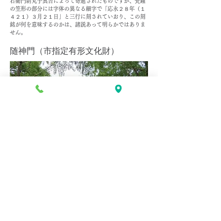
右衛門尉丸子真吉によって寄進されたものですが、梵鐘
の笠形の部分には字体の異なる細字で「応永２８年（１
４２１）３月２１日」と三行に刻されていおり、この刻
銘が何を意味するのかは、諸説あって明らかではありま
せん。
随神門（市指定有形文化財）
明治維新以前は、天台宗上野寛永寺の末寺、八幡
山法漸寺の仁王門でしたが、神仏分離によって当宮
の随神門となりました。両裾に位置する随神（右大
臣・左大臣）のある場所には仁王像がありました
が、現在は行徳の徳願寺に遷されています。