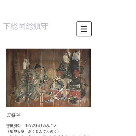
厄除開運・必勝・安産・育児守護のはちまんさま
下総国総鎮守
葛 飾 八 幡 宮
ご祭神
誉田別命 ほむだわけのみこと
（応神天皇 おうじんてんのう）