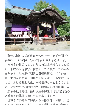
葛飾八幡宮のご創建は平安朝の昔、寛平年間（西
暦889年〜898年）で実に千百年以上も遡ります。
宇多天皇の勅願により京都の石清水八幡宮より勧請
し、下総の国総鎮守八幡宮としてご鎮座したのが始
まりです。以来歴代朝廷の御崇敬篤く、代々の国
司・郡司をはじめ、国民の信仰も深く、当宮は下総
の国における葛飾文化、八幡信仰の中心となりまし
た。なかでも平将門の奉幣、源頼朝の社殿改築、太
田道灌の社壇修復、徳川家康の御朱印地社領52石の
寄進等その尊信は篤いものでありました。
現在もご祭神のご功績から厄除開運・必勝（「勝
つしか」の名からも）・安産・育児守護の氏神さま