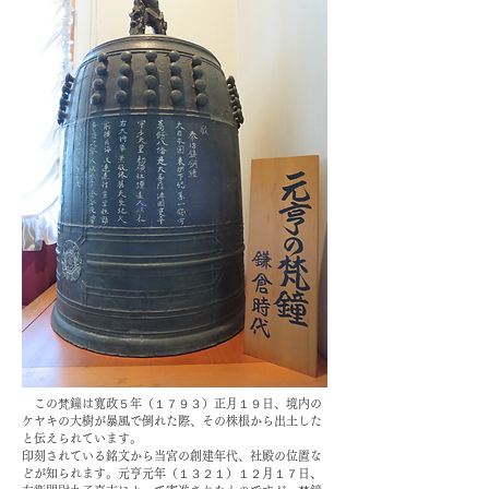
この梵鐘は寛政５年（１７９３）正月１９日、境内の
ケヤキの大樹が暴風で倒れた際、その株根から出土した
と伝えられています。
印刻されている銘文から当宮の創建年代、社殿の位置な
どが知られます。元亨元年（１３２１）１２月１７日、