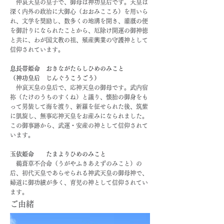
仲哀天皇の皇子で、御母は神功皇后です。天皇は
深く内外の政治に大御心（おおみこころ）を用いら
れ、文学を奨励し、数多くの地溝を開き、灌漑の便
を御計りになられたことから、厄除け開運の御神徳
と共に、わが国文教の祖、殖産興業の守護神として
信仰されています。
息長帯姫命 おきながたらしひめのみこと
（神功皇后 じんぐうこうごう）
仲哀天皇の皇后で、応神天皇の御母です。武内宿
祢（たけのうちのすくね）と議り、懐胎の御身をも
って男装して海を渡り、新羅を征せられた後、筑紫
に凱旋し、無事応神天皇をお産みになられました。
この御事跡から、武運・安産の神として信仰されて
います。
玉依姫命 たまよりひめのみこと
鵜葺草不合命（うがやふきあえずのみこと）の
后、初代天皇であらせられる神武天皇の御母神で、
婦道に御功績が多く、育児の神として信仰されてい
ます。
ご由緒